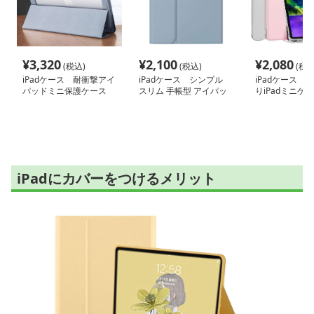
¥
3,320
¥
2,100
¥
2,080
(税込)
(税込)
(税込
iPadケース 耐衝撃アイ
iPadケース シンプル
iPadケース 
パッドミニ保護ケース
スリム 手帳型 アイパッ
りiPadミニケ
ド ミニ ケース
iPadにカバーをつけるメリット