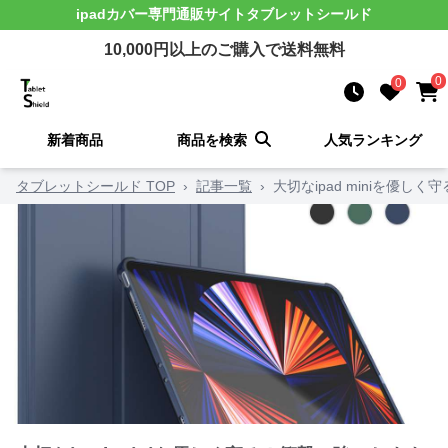
ipadカバー
専門通販サイト
タブレットシールド
10,000
円以上のご購入で送料無料
0
0
新着商品
商品を検索
人気ランキング
タブレットシールド TOP
›
記事一覧
›
大切なipad miniを優