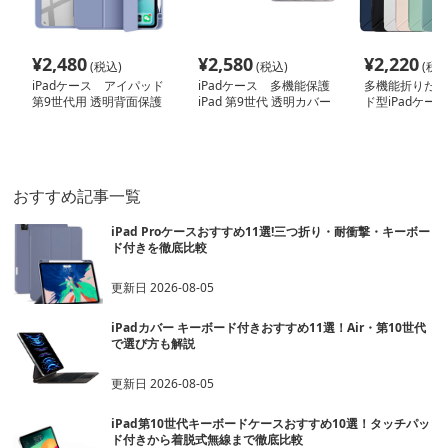
¥
2,480
¥
2,580
¥
2,220
(税込)
(税込)
(税込
iPadケース アイパッド
iPadケース 多機能保護
多機能折りたた
第9世代用 透明背面保護
iPad 第9世代 透明カバー
ド型iPadケ
ケース
ケース
おすすめ記事一覧
iPad Proケースおすすめ11選!三つ折り・耐衝撃・キーボー
ド付きを徹底比較
更新日
2026-08-05
iPadカバー キーボード付きおすすめ11選！Air・第10世代
で選び方も解説
更新日
2026-08-05
iPad第10世代キーボードケースおすすめ10選！タッチパッ
ド付きから着脱式無線まで徹底比較