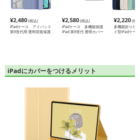
¥
2,480
¥
2,580
¥
2,220
(税込)
(税込)
(税込
iPadケース アイパッド
iPadケース 多機能保護
多機能折りたた
第9世代用 透明背面保護
iPad 第9世代 透明カバー
ド型iPadケ
ケース
ケース
iPadにカバーをつけるメリット