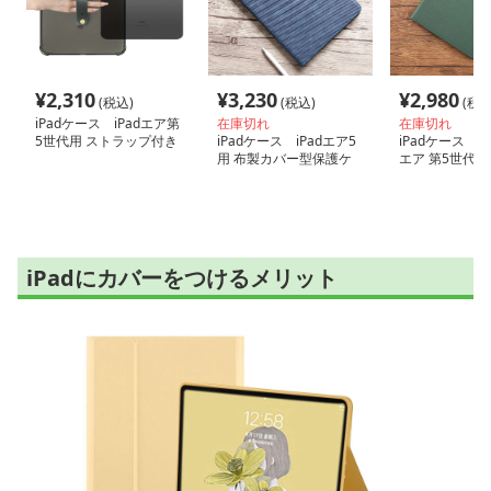
¥
2,310
¥
3,230
¥
2,980
(税込)
(税込)
(税込
iPadケース iPadエア第
在庫切れ
在庫切れ
5世代用 ストラップ付き
iPadケース iPadエア5
iPadケース 
保護ケース
用 布製カバー型保護ケ
エア 第5世代用
ース
ース
iPadにカバーをつけるメリット