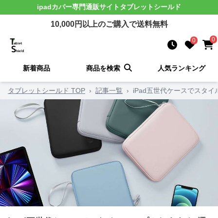
ipadカバー
専門通販サイト
タブレットシールド
10,000
円以上のご購入で送料無料
0
0
新着商品
商品を検索
人気ランキング
タブレットシールド TOP
›
記事一覧
›
iPad五世代ケースでスタ