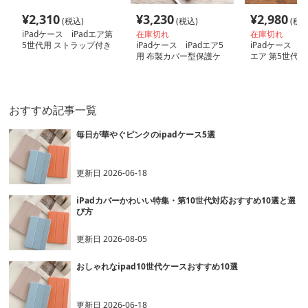
¥
2,310
¥
3,230
¥
2,980
(税込)
(税込)
(税込
iPadケース iPadエア第
在庫切れ
在庫切れ
5世代用 ストラップ付き
iPadケース iPadエア5
iPadケース 
保護ケース
用 布製カバー型保護ケ
エア 第5世代用
ース
ース
おすすめ記事一覧
毎日が華やぐピンクのipadケース5選
更新日
2026-06-18
iPadカバーかわいい特集・第10世代対応おすすめ10選と選
び方
更新日
2026-08-05
おしゃれなipad10世代ケースおすすめ10選
更新日
2026-06-18