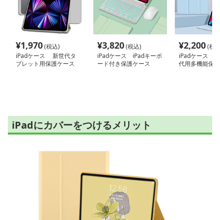
¥
1,970
¥
3,820
¥
2,200
(税込)
(税込)
(税込
iPadケース 新世代タ
iPadケース iPadキーボ
iPadケース iP
ブレット用保護ケース
ード付き保護ケース
代用多機能保護
iPadにカバーをつけるメリット