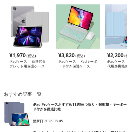
¥
1,970
¥
3,820
¥
2,200
(税込)
(税込)
(税込
iPadケース 新世代タ
iPadケース iPadキーボ
iPadケース iP
ブレット用保護ケース
ード付き保護ケース
代用多機能保護
おすすめ記事一覧
iPad Proケースおすすめ11選!三つ折り・耐衝撃・キーボー
ド付きを徹底比較
更新日
2026-08-05