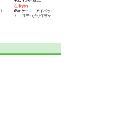
(税込)
在庫切れ
り
iPadケース アイパッド
ミニ用 三つ折り保護ケ
ース