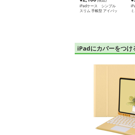
(税込)
iPadケース シンプル
i
スリム 手帳型 アイパッ
ミ
ド ミニ ケース
ー
iPadにカバーをつ