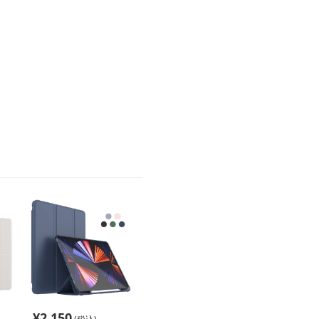
¥
2,150