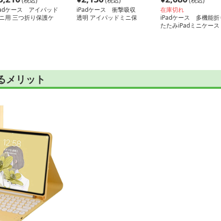
(税込)
(税込)
(税込)
Padケース アイパッド
iPadケース 衝撃吸収
在庫切れ
ニ用 三つ折り保護ケ
透明 アイパッドミニ保
iPadケース 多機能折
ス
護カバー
たたみiPadミニケース
けるメリット