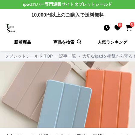
ipadカバー
専門通販サイト
タブレットシールド
10,000
円以上のご購入で送料無料
0
0
新着商品
商品を検索
人気ランキング
タブレットシールド TOP
›
記事一覧
›
大切なipadを衝撃から守