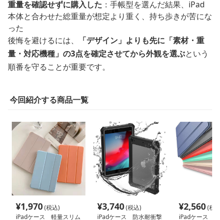
重量を確認せずに購入した
：手帳型を選んだ結果、iPad
本体と合わせた総重量が想定より重く、持ち歩きが苦にな
った
後悔を避けるには、
「デザイン」よりも先に「素材・重
量・対応機種」の3点を確定させてから外観を選ぶ
という
順番を守ることが重要です。
今回紹介する商品一覧
¥
1,970
¥
3,740
¥
2,560
(税込)
(税込)
(税込
iPadケース 軽量スリム
iPadケース 防水耐衝撃
iPadケース 