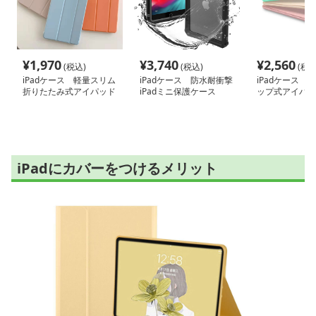
¥
1,970
¥
3,740
¥
2,560
(税込)
(税込)
(税込
iPadケース 軽量スリム
iPadケース 防水耐衝撃
iPadケース 
折りたたみ式アイパッド
iPadミニ保護ケース
ップ式アイパッ
保護カバー
ケース
iPadにカバーをつけるメリット